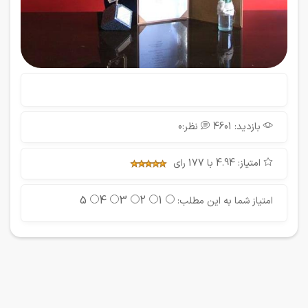
بازدید: 4601
نظر:0
امتیاز: 4.94 با 177 رای
5
4
3
2
1
امتیاز شما به این مطلب: