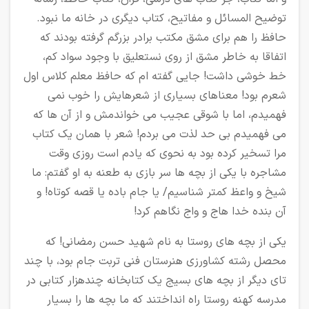
توضیح المسائل و مفاتیح، کتاب دیگری در خانه ما نبود.
حافظ را هم برای مشق مکتب برادر بزرگم گرفته بودند که
اتفاقا به خاطر مشق از روی نستعلیق با وجود سواد کم،
خط خوشی داشت! جایی گفته ام که حافظ معلم کلاس اول
شعرم بود! معناهای بسیاری از شعرهایش را خوب نمی
فهمیدم، اما با شوقی عجیب می خواندمش و از آن ها که
می فهمیدم بی حد لذت می بردم! شعر با همان یک کتاب
مرا تسخیر کرده بود به نحوی که یادم است روزی وقت
مشاجره با یکی از بچه ها سر بازی به طعنه به او گفتم: ما
شیخ و واعظ کمتر شناسیم/ یا جام باده یا قصه کوتاه! و
آن بنده خدا هاج و واج نگاهم کرد!
یکی از بچه های روستا به نام شهید حسن رمضانی! که
محصل رشته کشاورزی هنرستان فنی تربت جام بود، با چند
تای دیگر از بچه های بسیج یک کتابخانه چندهزار کتابی در
مدرسه کهنه روستا راه انداختند که ما بچه ها را بسیار